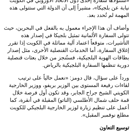
«ستتولاها سفارة إحدى دول الاتحاد الأوروبي في الكويت
نيابة عن بلجيكا»، مشيراً إلى أن الدولة التي ستتولى هذه
المهمة لم تُحدد بعد.
وأضاف أن هذا الإجراء معمول به بالفعل في البحرين، حيث
تتولى السفارة الألمانية تمثيل بلجيكا في إصدار هذه
التأشيرات، متوقعاً اعتماد آلية مماثلة في الكويت إذا تقرر
إغلاق السفارة، أما الخدمات القنصلية الأخرى، مثل إصدار
بطاقات الهوية البلجيكية، فستُنجز من خلال بعثات قنصلية
دورية تنظمها السفارة البلجيكية بالرياض.
ورداً على سؤال، قال دومز: «نعمل حالياً على ترتيب
لقاءات رفيعة المستوى بين الوزير بريفو، ووزير الخارجية
الكويتي الشيخ جراح الجابر، وقد تكون أول فرصة خلال
قمة حلف شمال الأطلسي (الناتو) المقبلة في أنقرة، كما
أعمل على تنظيم زيارة لوزير الخارجية البلجيكي للكويت
مطلع نوفمبر المقبل».
توسيع التعاون