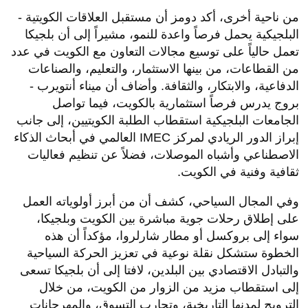
من ناحية أخرى، أكد دومز أن مستقبل العلاقات الكويتية -
البلجيكية يحمل فرصاً واعدة للنمو، مشيراً إلى أن بلجيكا
تعمل حالياً على توسيع مجالات التعاون مع الكويت في عدد
من القطاعات، من بينها الاستثمار، والتعليم، والصناعات
الدفاعية، والابتكار، والثقافة. وأضاف أن ميناء أنتويرب -
بروج يدرس فرصاً استثمارية بالكويت، فيما تواصل
الجامعات البلجيكية استقطاب الطلبة الكويتيين، إلى جانب
إبراز الدور الريادي لمركز IMEC العالمي في أبحاث الذكاء
الاصطناعي وأشباه الموصلات، فضلاً عن تنظيم فعاليات
ثقافية وفنية في الكويت.
وفي المجال السياحي، كشف أن من أبرز أولوياته العمل
على إطلاق رحلات جوية مباشرة بين الكويت وبلجيكا،
سواء إلى بروكسل أو مطار شارلروا، مؤكداً أن هذه
الخطوة ستشكل نقلة نوعية في تعزيز الحركة السياحية
والتبادل الاقتصادي بين البلدين، لافتا إلى أن بلجيكا تسعى
إلى استقطاب مزيد من الزوار من الكويت، من خلال
الترويج لمدنها التاريخية، وتجارب التسوق، والمهرجانات