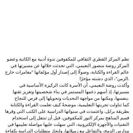
نظم المركز القطري الثقافي للمكفوفين ندوة أدبية مع الكاتبة وعضو
المركز روضة منصور النعيمي، التي تحدثت خلالها عن مسيرتها في
عالم القراءة والكتابة، وصولًا إلى إصدار أول مؤلفاتها "مغامرات خارج
الزمن"، الذي دشنته مؤخرًا.
وأكدت روضة النعيمي، أن الأسرة كانت الركيزة الأساسية في
مسيرتها، إذ أسهم دعمها المستمر في بناء شخصيتها وتعزيز ثقتها
بنفسها، ومكنها من مواجهة التحديات وتحويلها إلى فرص للنجاح.
كما تناولت تجربتها التعليمية، موضحةً كيف تعلمت القراءة والكتابة
بطريقة برايل، واعتمدت في سنواتها الدراسية على الكتب التي وفرها
قسم المناهج بمركز النور للمكفوفين، قبل أن تنتقل إلى استخدام
التقنيات والأجهزة الإلكترونية، التي سهلت عليها مواصلة تعليمها في
مدارس الدمج، والتفاعل مع زميلاتها، وإنجاز متطلبات الدراسة بكفاءة