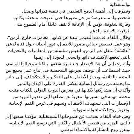
واستقلالية.
وتطرقت إلى أهمية الدمج التعليمي في تنمية قدراتها وصقل
شخصيتها، مستعرضةً مراحل تطورها حتى أصبحت متحدثة وكاتبة
وقارئة شغوفة، تؤمن بأن الإعاقة لا تقف عائقًا أمام الطموح متى
توفرت الإرادة والدعم.
وخلال اللقاء، قدمت النعيمي نبذة عن كتابها "مغامرات خارج الزمن"،
وهو عمل قصصي خيالي مصور للأطفال، تدور أحداثه حول فتاة تُدعى
"عائشة" تنتقل عبر الزمن، لتعيش سلسلة من المغامرات والتحديات
التي تدفعها لاكتشاف ذاتها والسعي للعودة إلى زمنها.
وأشارت إلى أن هذا الإصدار جاء ثمرة شغفها بالكتابة وخيالها الواسع،
حيث استطاعت أن توظف تجربتها الشخصية في إنتاج عمل يجمع بين
المتعة والفائدة، ويحفز الأطفال على التفكير والاستكشاف، إلى جانب
ما يحمله من رسائل إنسانية تعكس القدرة على الإبداع والتميز.
وأكدت أن مشاركتها بكتابها في معرض الدوحة الدولي للكتاب مثلت
محطة مهمة في مسيرتها، معربةً عن تطلعها إلى تقديم المزيد من
الإصدارات التي تستهدف الأطفال، وتسهم في غرس القيم الإيجابية
وتعزيز روح الانتماء والمسؤولية.
وفي ختام اللقاء، تحدثت عن طموحاتها المستقبلية، مؤكدةً سعيها إلى
تأليف المزيد من قصص الأطفال والكتب التي ترسخ القيم الإيجابية،
وتعزز روح المشاركة والانتماء الوطني.