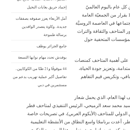
إخماد حريق بغابات النخيل
 كل عام باليوم العالميّ
للمتاحف، الذي أطلقَ رسميًا في عام 1977 بقرار من الجمعيّة العامة
أمل الأربعاء يعزز صفوفه بصفقات
تماعها في العاصمة الروسيَّة
جديدة.. وكاوة يتصدر الوافدين
 المتاحف والثقافة والتراث
برسالة طموحة
 للمؤسسات المتحفية حول
جامع الجزائر يوظف
بوفدش تحدد مهام نوابها التسعة
ضوء على أهمية المتاحف كمنصات
44 موقوفًا و21 طنًا من الكوكايين..
تدامة، وتعزيز جودة الحياة،
تفاصيل أكبر عملية تهريب بدعم من
قافي، وتكريس قيم التفاهم
مستثمرين في دبي
 لهذا العام، الذي يحمل شعار
لسيد محمد سعد الرميحي، الرئيس التنفيذي لمتاحف قطر
س الدولي للمتاحف (الأيكوم العربي)، في تصريحات خاصة
 قطر، أعدت برنامجًا واسع النطاق من الأنشطة التعليمية
عبر شبكة مؤسساتها، حيث يتزامن هذا اليوم، مع الذكرى