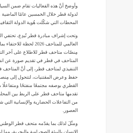
وأوضحَ أنَّ هذه الفعاليات تقام ضمن السيا
لدولة قطر خلال الخمسين عامًا الماضية 
المحطات التي شكّلت هُوية الدولة الثقافية
وتحت إشراف مبادرة قطر تُبدِع، تحتفي ا
العالمي للمتاحف 2026 لحظ
مِنصّات متاحف قطر للاطلاع على آخر التح
المتاحف في قطر في تقديم صورة عن انفتا
التنفيذي لمتاحف قطر، إلى أنَّ المتاحف ف
حفظ وعرض المقتنيات، لتتحول إلى مِنصا
القطري بوصفه مجتمعًا منفتحًا ومتفاعلًا
تقدمها متاحف قطر على الربط بين المحلي
من التفاعلات الحضارية والإنسانية التي ش
العصور.
ومثّلَ لذلك بما يقدّمه متحف قطر الوط
الإنسان بالبيئة الصحراوية والبحرية، وم