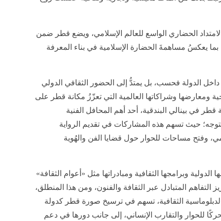
الامتداد الحضاري الواسع للعالم الإسلامي، ويضع قطر ضمن
بما يعكسُ مساهمةَ الحضارة الإسلامية في بناء المعرفة
داخل الدولة فحسب، بل يمتدُّ إلى الحضور الثقافي الدولي
 ومعارضها وشراكاتها العالمية التي تعزّزُ مكانة قطر على
 قطر في بينالي البندقية، أحد أهم المحافل الفنية
ذا التوجه؛ حيث تسهم هذه المشاركات في تقديم الرواية
مي، وفتح مساحات للحوار حول قضايا الفن والهُوية
الدولية وبرامجها الثقافية ومبادراتها مثل «أعوام الثقافة»
التفاهم المتبادل عبر الثقافة والفنون، ومن هذا المنطلق،
الدبلوماسية الثقافية، تسهم في ترسيخ صورة قطر كدولة
ركًا للحوار والتقارب الإنساني، إلى جانب دورها في دعم