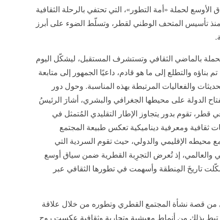
ق الأوسع لحملة «أمة التطور»، التي تحتفي بالرحلة الثقافية
منذ تأسيس المتحف الوطني لقطر، وتسلّط الضوء على أبرز
.
لحملة بالماضي الثقافي وتستشرف المستقبل، ليشكّل اليوم
ة للاحتفاء بما تم بناؤه والتطلع إلى ما هو قادم، داعيًا الجمهور إلى متابعة
ديثات والفعاليات المرتبطة بهذه المناسبة. وحول دور
ح الدولة على محيطها الجغرافي والبشري، أشارَ الرئيسُ
ي قطر، تقوم بدور يتجاوز الإطار التقليدي المُتمثل في
ت ثقافية ومعرفية ديناميكية تعكس طبيعة المجتمع
 مع محيطه الإقليمي والدولي، حيث تقوم السردية التي
 والعالمي، إذ تُعرض التجرِبة القطرية ضمن سياق أوسع
كّلت تاريخَ المِنطقة وأسهمت في تطورها الثقافي عبر
ني من قصة نشأة المجتمع القطري وتطوره من خلال علاقة
ا ارتبط بذلك من أنماط معيشية وتجارية وثقافية عكست روح