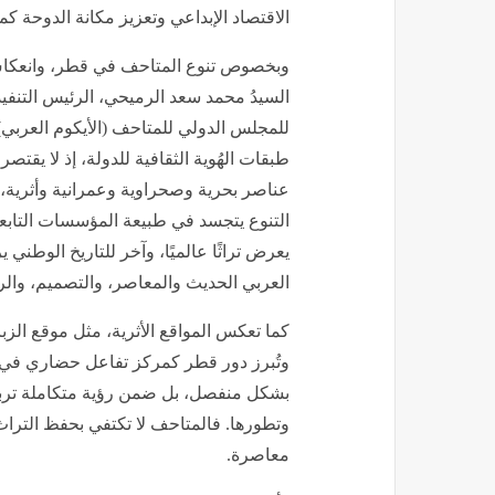
الاقتصاد الإبداعي وتعزيز مكانة الدوحة كم
وبخصوص تنوع المتاحف في قطر، وانعكاس ذ
السيدُ محمد سعد الرميحي، الرئيس التنفي
للمجلس الدولي للمتاحف (الأيكوم العربي)، 
طبقات الهُوية الثقافية للدولة، إذ لا يق
عناصر بحرية وصحراوية وعمرانية وأثرية، إلى
التنوع يتجسد في طبيعة المؤسسات التا
يعرض تراثًا عالميًا، وآخر للتاريخ الوطن
العربي الحديث والمعاصر، والتصميم، والر
كما تعكس المواقع الأثرية، مثل موقع الزب
وتُبرز دور قطر كمركز تفاعل حضاري في الخل
بشكل منفصل، بل ضمن رؤية متكاملة تربط 
وتطورها. فالمتاحف لا تكتفي بحفظ التراث،
معاصرة.