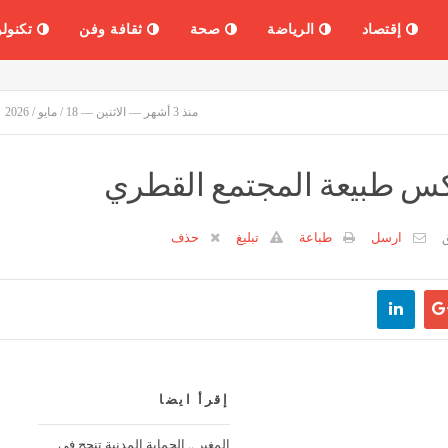
إقتصاد
الرياضة
صحة
ثقافة وفن
تكنولو
منذ 3 أشهر — الاثنين — 18 / مايو / 2026
كس طبيعة المجتمع القطري
ارسل
طباعة
تبليغ
حذف
إقرأ ايضا
المغير .. الحماية المدنية تنجح في