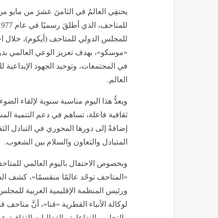
يحتفِي العالمُ في الثامنَ عشرَ من مايو من
للمجلس الدولي للمتاحف (أيكوم)، خلال اج
«موسكو»، بهدف تعزيز الوعي العالمي بدور
في المجتمعات، وتوحيد الجهود الإبداعية
العالم.
ويعدُّ هذا اليوم مناسبة سنوية لإلقاء ال
ثقافية فاعلة، تساهم في دعم التنمية المس
إضافةً إلى دورها المحوري في التبادل الث
المتبادل والتعاون والسلام بين الشعوب.
وبخصوص الاحتفال باليوم العالمي للمتاحف
«المتاحف توحّد عالمًا منقسمًا»، كشف ا
ورئيس المنظمة الإقليمية العربية للمجل
لوكالة الأنباء القطرية «قنا»، أنَّ متاحف
والتجارب التفاعلية والفعاليات الثقافية 