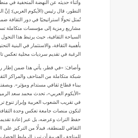
وأثناء حديثه عن النهضة المتحفية في منطق
التطور، قال رئيس (الأيكوم العربي): إنَّ 
تُمثل تحولًا استراتيجيًا في دور الثقافة 
مشاريع رمزية إلى مؤسسات متكاملة تساهم 
السياحة الثقافية، حيث يرتبط هذا التحول
بأهمية الثقافة، والاستثمار في البنية التح
الرغبة في تقديم سرديات محلية تعكس تا
وأضافَ: «في قطر، يأتي هذا ضمن إطار 
شبكة متكاملة من المتاحف والمراكز الثقاف
ببناء قطاع ثقافي مستدام ومؤثر». وبصفته 
«الأيكوم العربي»، تحدث محمد سعد الرميح
في تقريب الشعوب العربية وإبراز تنوع تراثه
لتكون منصات جامعة تعكس وحدة الثقافة 
حفظ التراث وعرضه، بل عبر إعادة تقديم
الثقافي للمنطقة، فبدلًا من التركيز على 
للمتاحف العربية أن تبرز الروابط الحضاري