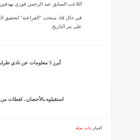
(CNN)-- يلتقي محمد صلاح ورفاقه 
فيلد" بمدينة سياتل الأمريكية، الاثنين، 
العالم 2026.
قد يهمك أيضاً
لماذا قد تكون هذه المواجهة أهم 
يصادف يوم المباراة ذكرى ميلاد نجم نادي لي
في حال تسجيله هدفًا، سيصبح صلاح في ص
مع السعوديين سامي الجابر وسالم الدوس
يمتلك هذا الرباعي 3 أهداف.
في حال تسجيله ثنائية أو أكثر، سيكون مح
في حال هزه للشباك، سينفرد أيضًا بصدارة
اللاعب السابق عبد الرحمن فوزي بهدفين 