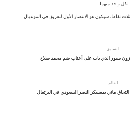
في منتخب مصر مع منتخب بلجيكا على أرض ملعب "لومن
في الجولة الافتتاحية من دور المجموعات في بطولة كأس
محطة في مسيرة صلاح الدولية؟
فربول السابق، إذ أكمل عامه الـ34.
دارة سلم ترتيب هدافي العرب في المونديال، بالتساوي
ري والمغربي يوسف النصيري والتونسي وهبي الخزري، إذ
مد صلاح الهداف التاريخي للعرب في أكبر بطولات العالم.
 هدافي منتخب بلاده في كأس العالم، إذ يتساوى حاليًا مع
لكل واحد منهما.