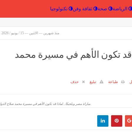
إقتصاد
الرياضة
صحة
ثقافة وفن
تكنولو
منذ شهرين — الاثنين — 15 / يونيو / 2026
ا قد تكون الأهم في مسيرة محمد
ل
طباعة
تبليغ
حذف