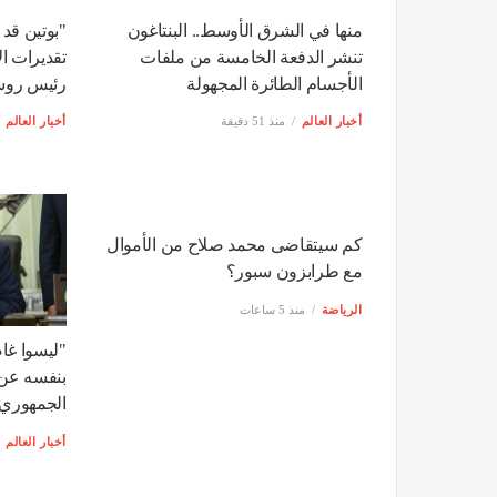
في حال قاد منتخب "الفراعنة" لتحقيق الث
على مر التاريخ.
أبرز 5 معلومات عن نادي طرابزون سبور الذي بات على أعتاب ضم محمد صلاح
استقبلوه بالأحضان.. لقطات من 
أخبار
ذات صلة
منها في الشرق الأوسط.. البنتاغون
"بوتين قد 