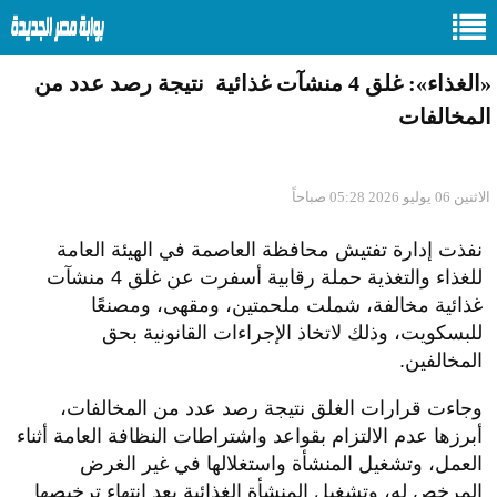
«الغذاء»: غلق 4 منشآت غذائية نتيجة رصد عدد من
المخالفات
الاثنين 06 يوليو 2026 05:28 صباحاً
نفذت إدارة تفتيش محافظة العاصمة في الهيئة العامة
للغذاء والتغذية حملة رقابية أسفرت عن غلق 4 منشآت
غذائية مخالفة، شملت ملحمتين، ومقهى، ومصنعًا
للبسكويت، وذلك لاتخاذ الإجراءات القانونية بحق
المخالفين.
وجاءت قرارات الغلق نتيجة رصد عدد من المخالفات،
أبرزها عدم الالتزام بقواعد واشتراطات النظافة العامة أثناء
العمل، وتشغيل المنشأة واستغلالها في غير الغرض
المرخص له، وتشغيل المنشأة الغذائية بعد انتهاء ترخيصها