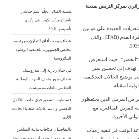
زائري بمركز التربص بمدينة
شبيبة القبائل تخلّد اسم حناشي
بافتتاح مركز تكوين في ذكرى
تأسيسها الـ80
عديلات الجديدة على قوانين
كرة القدم الصادرة عن المجلس الدولي لكرة القدم (IFAB)، والتي
عطاف يبحث آفاق التعاون مع رئيسة
مجلس الجمهورية للجمعية الوطنية
البيلاروسية
بي “الخضر”، حيث استعرض
ي تهدف إلى تحسين سير
في ختام زيارته إلى بيلاروسيا..
نب توضيح الحالات التحكيمية
عطاف يزور متحف الحرب الوطنية
لية المقبلة.
العظمى بالعاصمة مينسك
 حراس المرمى الذين يحتفظون
قسنطينة.. تسخير فرق خاصة للتكفل
نية للفريق المنافس، مع
النفسي و دعم عائلات ضحايا الحادث
واني الأخيرة.
الاليم
بالتفاصيل.. مكافآت مالية للمبلغين
عة الوقت في تنفيذ رميات
عن مروجي المخدرات وحماية خاصة
ات تخص عمليات التبديل