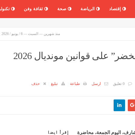
إقتصاد
الرياضة
صحة
ثقافة وفن
تكنولو
منذ شهرين — السبت — 6 / يونيو / 2026
عبيد شارف يطلع لاعبي “الخضر” على قوانين مونديال 2026
0 تعليق
ارسل
طباعة
تبليغ
حذف
شارف، اليوم الجمعة، محاضرة
إقرأ ايضا