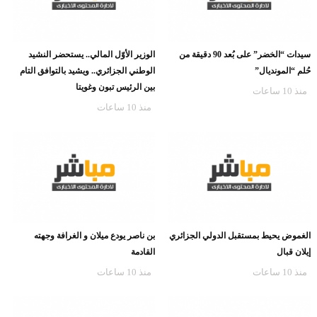
سيدات “الخضر” على بُعد 90 دقيقة من
الوزير الأوّل المالي.. يستحضر النشيد
حُلم “المونديال”
الوطني الجزائري.. ويشيد بالتوافق التام
بين الرئيس تبون وغويتا
منذ 10 ساعات
منذ 10 ساعات
الغموض يحيط بمستقبل الدولي الجزائري
بن ناصر يودع ميلان و الغرافة وجهته
إيلان قبال
القادمة
منذ 10 ساعات
منذ 10 ساعات