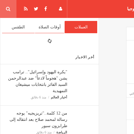
جيا
العملات
أوقات الصلاة
الطقس
أخر الاخبار
"يكره اليهود وإسرائيل".. ترامب
يشن "هجوماً لاذعاً" ضد عبدالرحمن
السيد الفائز بانتخابات ميشيغان
التمهيدية
ائي
أخبار العالم
منذ 6 دقائق
من 12 كلمة.."تريزيجيه" يوجه
رسالة لمحمد صلاح بعد انتقاله إلى
طرابزون سبور
الرياضة
منذ 6 دقائق