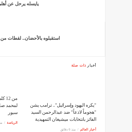
يايسله يرحل عن أهلي 
استقبلوه بالأحضان.. لقطات من 
أخبار
ذات صلة
من 2
"يكره اليهود وإسرائيل".. ترامب يشن
لمحمد صلاح
"هجوماً لاذعاً" ضد عبدالرحمن السيد
سبور
الفائز بانتخابات ميشيغان التمهيدية
الرياضة
منذ 6
أخبار العالم
منذ 6 دقائق