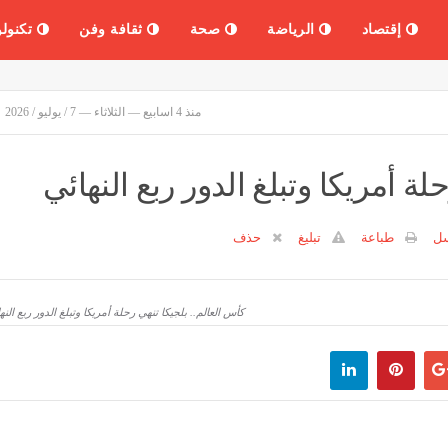
إقتصاد
الرياضة
صحة
ثقافة وفن
تكنولو
منذ 4 اسابيع — الثلاثاء — 7 / يوليو / 2026
لة أمريكا وتبلغ الدور ربع النهائي
سل
طباعة
تبليغ
حذف
كأس العالم.. بلجيكا تنهي رحلة أمريكا وتبلغ الدور ربع النه