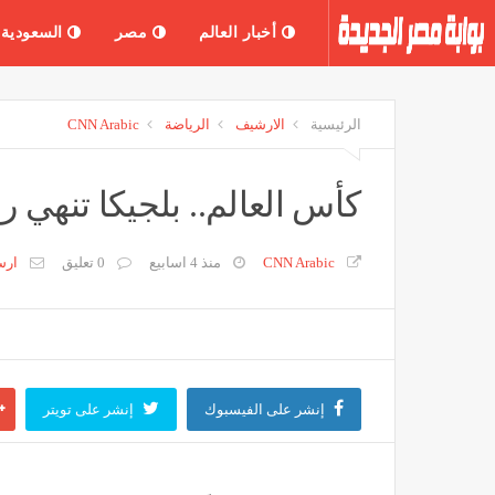
أخبار العالم
مصر
السعودية
الرئيسية
الارشيف
الرياضة
CNN Arabic
كأس العالم.. بلجيكا تنهي رح
CNN Arabic
منذ 4 اسابيع
0 تعليق
ار
إنشر على الفيسبوك
إنشر على تويتر