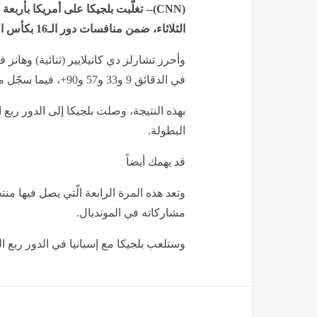
(CNN)-- تغلّبت بلجيكا على أمريكا بأ
الثلاثاء، ضمن منافسات دور الـ16 بكأس العالم 2026.
وأحرز تشارلز دي كاتيلايير (ثنائية) وهان
في الدقائق 9 و33 و57 و90+، فيما سجّل مالك تيلمان هدف أمريكا الوحيد عند الدقيقة 31.
بهذه النتيجة، وصلت بلجيكا إلى الدور ربع
البطولة.
قد يهمك أيضاً
وتعد هذه المرة الرابعة الّتي يصل فيها من
مشاركاته في المونديال.
وستلعب بلجيكا مع إسبانيا في الدور ربع النهائي،