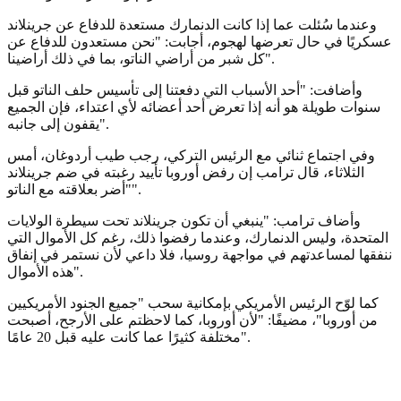
وعندما سُئلت عما إذا كانت الدنمارك مستعدة للدفاع عن جرينلاند
عسكريًا في حال تعرضها لهجوم، أجابت: "نحن مستعدون للدفاع عن
كل شبر من أراضي الناتو، بما في ذلك أراضينا".
وأضافت: "أحد الأسباب التي دفعتنا إلى تأسيس حلف الناتو قبل
سنوات طويلة هو أنه إذا تعرض أحد أعضائه لأي اعتداء، فإن الجميع
يقفون إلى جانبه".
وفي اجتماع ثنائي مع الرئيس التركي، رجب طيب أردوغان، أمس
الثلاثاء، قال ترامب إن رفض أوروبا تأييد رغبته في ضم جرينلاند
"أضر بعلاقته مع الناتو".
وأضاف ترامب: "ينبغي أن تكون جرينلاند تحت سيطرة الولايات
المتحدة، وليس الدنمارك، وعندما رفضوا ذلك، رغم كل الأموال التي
ننفقها لمساعدتهم في مواجهة روسيا، فلا داعي لأن نستمر في إنفاق
هذه الأموال".
كما لوّح الرئيس الأمريكي بإمكانية سحب "جميع الجنود الأمريكيين
من أوروبا"، مضيفًا: "لأن أوروبا، كما لاحظتم على الأرجح، أصبحت
مختلفة كثيرًا عما كانت عليه قبل 20 عامًا".