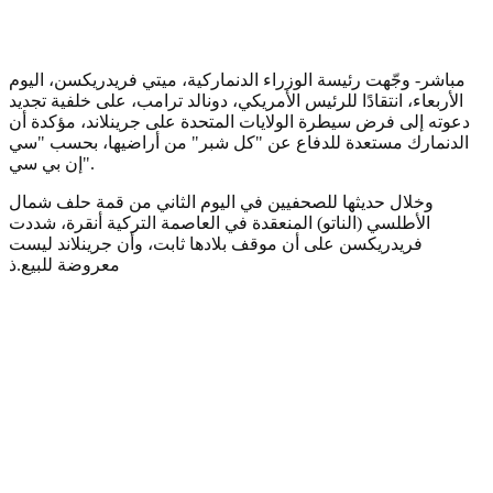
مباشر- وجّهت رئيسة الوزراء الدنماركية، ميتي فريدريكسن، اليوم
الأربعاء، انتقادًا للرئيس الأمريكي، دونالد ترامب، على خلفية تجديد
دعوته إلى فرض سيطرة الولايات المتحدة على جرينلاند، مؤكدة أن
الدنمارك مستعدة للدفاع عن "كل شبر" من أراضيها، بحسب "سي
إن بي سي".
وخلال حديثها للصحفيين في اليوم الثاني من قمة حلف شمال
الأطلسي (الناتو) المنعقدة في العاصمة التركية أنقرة، شددت
فريدريكسن على أن موقف بلادها ثابت، وأن جرينلاند ليست
معروضة للبيع.ذ