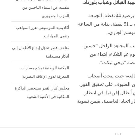
بنفسه عن استياء الناخبين من
الحزب الجمهوري
أكاديمية الموسيقى تعزز المواهب
وتنمي المهارات
متاحف قطر تحوّل إبداع الأطفال إلى
أفكار مستدامة
المكتبة الوطنية توسّع مسارات
علنت اليوم الاثنين، شركة “Epic-Egcsto” المكلفة بتسيير ملعب
المعرفة لذوي الإعاقة البصرية
وزو، عن موعد انطلاق عملية
بيبة القبائل وشباب بلوزداد.
مجلس كبار القدر يستحضر الذاكرة
المكانية في الأغنية الشعبية
ويستضيف “الكناري” صاحب المركز الـ 5 برصيد 44 نقطة، الجمعة
القادمة. “السياربي” صاحبة المركز الثالث بـ 51 نقطة، بداية من الساعة