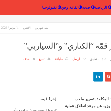
إقتصاد
الرياضة
صحة
ثقافة وفن
تكنولو
منذ شهرين — الاثنين — 1 / يونيو / 2026
مّة “الكناري” و”السياربي”
ن
0 تعليق
ارسل
طباعة
تبليغ
حذف
إقرأ ايضا
"ليسوا غاضبين مني".. ترامب ينأى