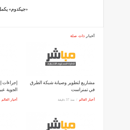
وحسب بيان نشرته الشركة المسيرة لملعب
بداية من يوم غدٍ الثلاثاء، ابتداء من الساعة 10:00، أمام أنصار الشبيبة، عبر منصة “ديجي تيكت”
وتكتسي مواجهة الشبيبة والشباب أهمية با
بينما يراهن الضيوف على تحقيق الفوز. م
انتظار نتيجة لقاءهم المتأخر غدا الثلاثاء، أ