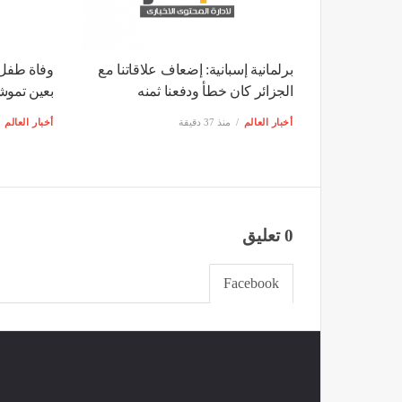
«جيكدوم» يكمل است