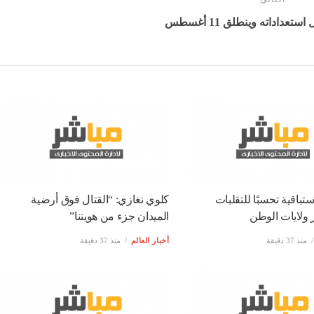
 المجاهد الراحل “حسين آيت احمد” فإن التذاكر ستطرح
.
لغة، حيث يبحث أصحاب الديار عن انهاء الموسم بانتصار،
ن أجل ضمان عودته للمشاركة في دوري أبطال إفريقيا. في
مام الجار اتحاد العاصمة، ضمن تسوية الجولة الـ 26.