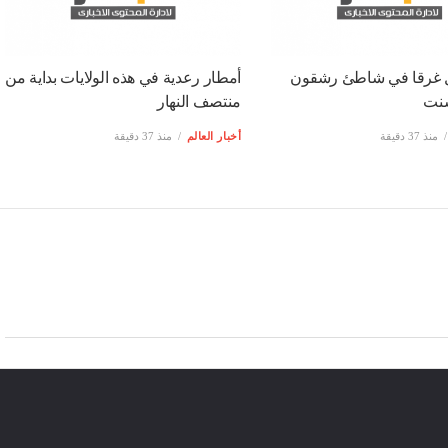
التالى
عداداته وينطلق 11 أغسطس