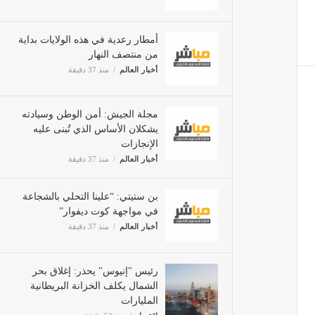
أمطار رعدية في هذه الولايات بداية
من منتصف النهار
أخبار العالم
منذ 37 دقيقة
مجلة الجيش: أمن الوطن وسيادته
يشكلان الأساس الذي تُبنى عليه
الإنجازات
أخبار العالم
منذ 37 دقيقة
بن ستيتي: “علينا التحلي بالشجاعة
في مواجهة كوت ديفوار”
أخبار العالم
منذ 37 دقيقة
رئيس "إنيوس" يحذر: إغلاق بحر
الشمال يكلف الخزانة البريطانية
المليارات
إقتصاد
منذ 52 دقيقة