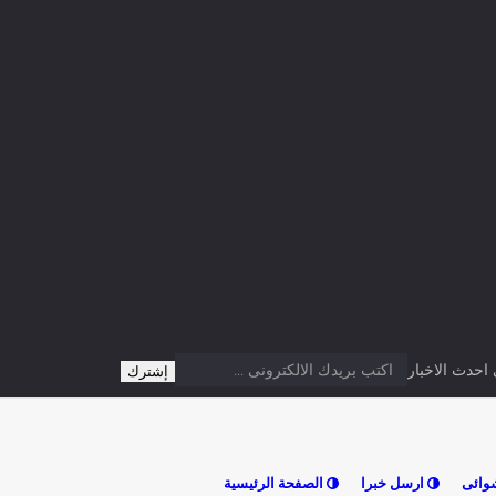
تباقية تحسبًا للتقلبات
كلوي نغازي: “القتال فوق أرضية
 ولايات الوطن
الميدان جزء من هويتنا”
منذ 37 دقيقة
أخبار العالم
منذ 37 دقيقة
 غرقا في شاطئ رشقون
أمطار رعدية في هذه الولايات بداية من
شنت
منتصف النهار