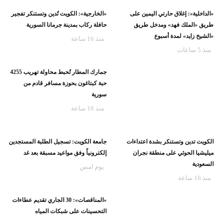
«الداخلية»: إغلاق حارتي اليمين على
«الخارجية»: الكويت تُدين وتستنكر تفجير
طريق «الملك فهد» ومدخل طريق
حافلة ركاب بمدينة جرمانا السورية
«الشيخ زايد» لمدة أسبوع
منذ 16 ساعة
منذ 5 ساعات
جمارك المطار تُحبط محاولة تهريب 4255
حبة كبتاغون بحوزة مسافر قادم من
سورية
منذ 16 ساعة
الكويت تدين وتستنكر بشدة اعتداءات
جامعة الكويت: تسجيل الطلبة المستجدين
ميليشيا الحوثي على منطقة نجران
إلكترونياً وفق مواعيد مسبقة بعد غد
السعودية
يوم امس
منذ 16 ساعة
«المناقصات»: 30 الجاري تقديم عطاءات
التحسينات على شبكات المياه