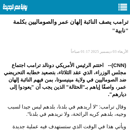
ترامب يصف النائبة إلهان عمر والصوماليين بكلمة
"نابية"
الأربعاء 03 ديسمبر 2025 01:17 صباحاً
(CNN)--
اختتم الرئيس الأمريكي دونالد ترامب اجتماع
مجلس الوزراء، الذي عقد الثلاثاء، بتصعيد خطابه التحريضي
ضد الصوماليين في ولاية مينيسوتا، بمن فيهم النائبة إلهان
عمر، واصفًا إياهم بـ"الحثالة" الذين يجب أن "يعودوا إلى
ديارهم
"
.
وقال ترامب: "لا أريدهم في بلدنا، بلدهم ليس جيدا لسبب
وجيه، بلدهم كريه الرائحة، ولا نريدهم في بلدنا
"
.
ويأتي هذا في الوقت الذي ستستهدف فيه عملية جديدة