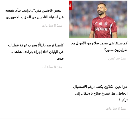
"ليسوا غاضبين مني".. ترامب ينأى بنفسه
عن استياء الناخبين من الحزب الجمهوري
منذ 8 ساعات
كم سيتقاضى محمد صلاح من الأموال مع
كاميرا ترصد زلزالًا يضرب غرفة عمليات
طرابزون سبور؟
في اليابان أثناء إجراء جراحة.. شاهد ما
منذ ساعتين
حدث
منذ 8 ساعات
عز الدين الكلاوي يكتب: رغم الاستقبال
الحافل.. هل تسرع صلاح بالانتقال إلى
تركيا؟
منذ 8 ساعات