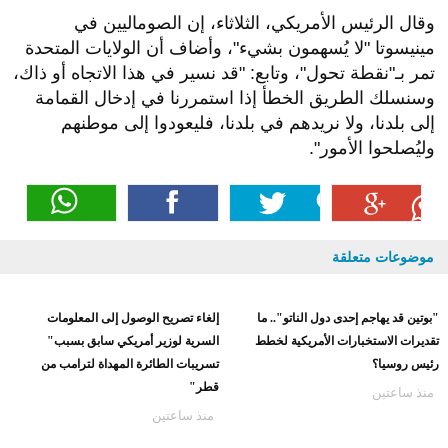
وقال الرئيس الأمريكي، الثلاثاء، إن الصوماليين في
مينيسوتا "لا يُسهمون بشيء"، وأضاف أن الولايات المتحدة
تمر بـ"نقطة تحول"، وتابع: "قد نسير في هذا الاتجاه أو ذاك،
وسنسلك الطريق الخطأ إذا استمررنا في إدخال القمامة
إلى بلدنا، ولا نريدهم في بلدنا، فليعودوا إلى موطنهم
وليُصلحوا الأمور
".
موضوعات متعلقة
"بوتين قد يهاجم إحدى دول الناتو".. ما
إلغاء تصريح الوصول إلى المعلومات
تقديرات الاستخبارات الأمريكية لخطط
السرية لوزير أمريكي سابق بسبب"
رئيس روسيا؟
تسريبات الطائرة المهداة لترامب من
قطر"
منذ ساعتين
منذ ساعتين