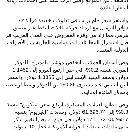
الأضعف من المتوقع والتي أثرت سلباً على احتمالات زيادة
أسعار الفائدة
.
واستقر سعر خام برنت في تداولات خفيفة قرابة 72
دولار للبرميل مع ازدياد حركة ناقلات النفط عبر مضيق
هرمز، مما زاد من وفرة المعروض على المدى القريب في
ظل استمرار المحادثات الدبلوماسية الجارية بين الأطراف
الدولية المعنية
.
وفي أسواق العملات، انخفض مؤشر" بلومبرج" للدولار
الفوري بنسبة 0.2%، في حين ارتفع اليورو إلى 1.1452
دولار، وصعد الجنيه الإسترليني إلى 1.3365 دولار، واستقر
الين الياباني عند مستوى 160.86 ين للدولار وسط ارتباطه
بأسعار الفائدة الحالية
.
وفي قطاع العملات المشفرة، ارتفع سعر "بيتكوين" بنسبة
0.3% إلى 61,696.74 دولار، وصعدت "إيثيريوم" بنسبة
0.7% عند 1715.72 دولار، في حين لم يطرأ تغيير يذكر
على عائدات سندات الخزانة الأمريكية لأجل 10 سنوات