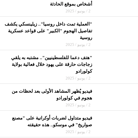
أشخاص بموقع الحادثة
2 / يونيو / 2025
"العملية تمت داخل روسيا".. زيلينسكي يكشف
تفاصيل الهجوم "الكبير" على قواعد عسكرية
روسية
2 / يونيو / 2025
"هتف دعما للفلسطينيين".. مشتبه به يلقي
زجاجات حارقة على يهود خلال فعالية بولاية
كولورادو
2 / يونيو / 2025
فيديو يُظهر المشاهد الأولى بعد لحظات من
هجوم في كولورادو
2 / يونيو / 2025
فيديو متداول لضربات أوكرانية على "مصنع
صواريخ" في موسكو.. هذه حقيقته
2 / يونيو / 2025