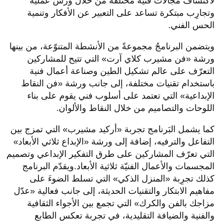
لاكتشاف مجالات فنية مختلفة من خلال ورش عملية
وتجارِب مبتكرة تساعد على التعبير عن الأفكار وتنمية
الحس الفني.
ويتضمن البرنامجُ مجموعةً من الأنشطة المتنوّعة، من بينها
ورشة «فن مشيرب كلاي آرت» التي تتيح للمشاركين
التعرّف على عالم تشكيل الطين وصناعة أعمال فنية
باستخدام تقنيات مختلفة، إلى جانب ورشة «فن النقاط
الإبداعية» التي تعتمد على أسلوب فني يقوم على بناء
اللوحات والتصاميم من خلال النقاط والألوان.
كما يشمل البَرنامج تجربة «أركيد مشيرب» التي تمزج بين
التفاعل والترفيه، إضافة إلى ورشة «الإبداع ثلاثي الأبعاد»
التي تعرّف المشاركين على طرق التفكير الإبداعي وتصميم
المجسمات والأعمال الفنيّة ثلاثية الأبعاد.ويقدّم البرنامج
كذلك تجرِبة «المنزل الذكي» التي تسلط الضوءَ على
مفاهيم الابتكار والتقنيات الحديثة، إلى جانب فعالية «عدّل
مزاجك بالفن والكرك» التي تجمع بين الأجواء الثقافية
والفنية والضيافة التقليدية، في تجرِبة تعكس الطابع